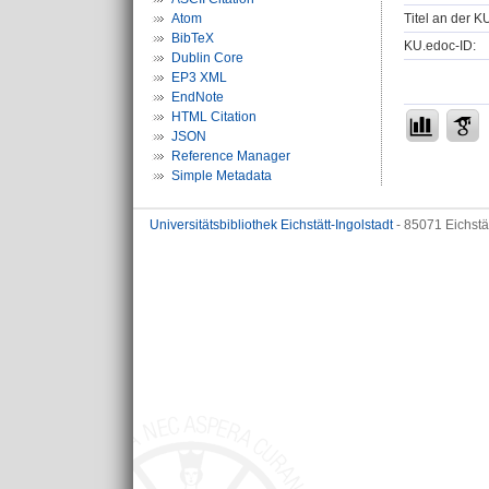
Titel an der K
Atom
BibTeX
KU.edoc-ID:
Dublin Core
EP3 XML
EndNote
HTML Citation
JSON
Reference Manager
Simple Metadata
Universitätsbibliothek Eichstätt-Ingolstadt
- 85071 Eichstä