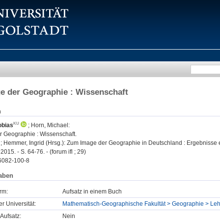
e der Geographie : Wissenschaft
n
obias
;
Horn, Michael
:
 Geographie : Wissenschaft.
; Hemmer, Ingrid (Hrsg.): Zum Image der Geographie in Deutschland : Ergebnisse eine
15. - S. 64-76. - (forum ifl ; 29)
6082-100-8
aben
rm:
Aufsatz in einem Buch
er Universität:
Mathematisch-Geographische Fakultät > Geographie > Lehr
Aufsatz:
Nein