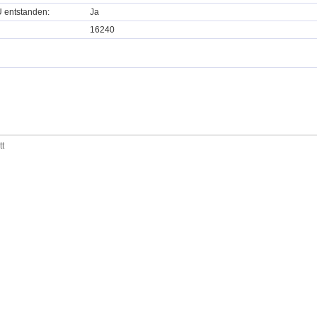
U entstanden:
Ja
16240
tt