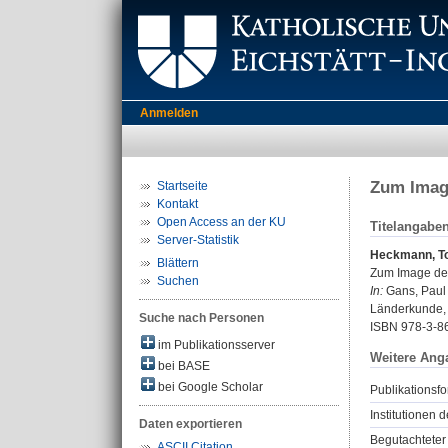
Anmelden
Zum Imag
Startseite
Kontakt
Open Access an der KU
Titelangabe
Server-Statistik
Heckmann, T
Blättern
Zum Image der
Suchen
In:
Gans, Paul 
Länderkunde, 20
Suche nach Personen
ISBN 978-3-8
im Publikationsserver
Weitere Ang
bei BASE
bei Google Scholar
Publikationsfo
Institutionen d
Daten exportieren
Begutachteter 
ASCII Citation