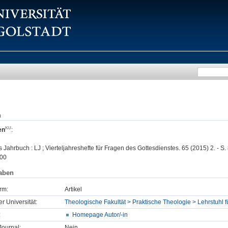
n
en
:
 Jahrbuch : LJ ; Vierteljahreshefte für Fragen des Gottesdienstes. 65 (2015) 2. - S.
00
aben
rm:
Artikel
er Universität:
Theologische Fakultät > Praktische Theologie > Lehrstuhl f
:
Homepage Autor/-in
ournal:
Nein