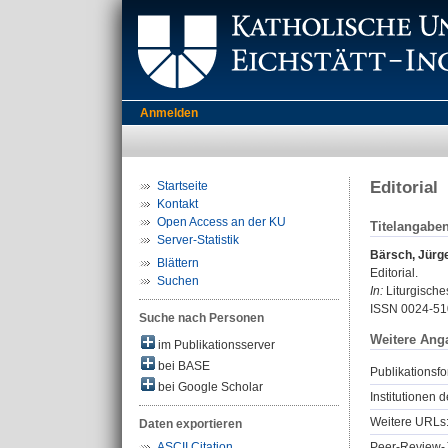
Anmelden
Editorial
Startseite
Kontakt
Open Access an der KU
Titelangabe
Server-Statistik
Bärsch, Jürg
Blättern
Editorial.
Suchen
In:
Liturgisches
ISSN 0024-51
Suche nach Personen
Weitere Ang
im Publikationsserver
bei BASE
Publikationsfo
bei Google Scholar
Institutionen d
Weitere URLs
Daten exportieren
Peer-Review-J
ASCII Citation