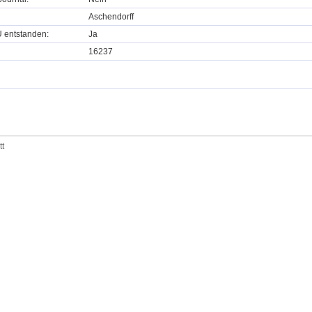
Aschendorff
U entstanden:
Ja
16237
tt