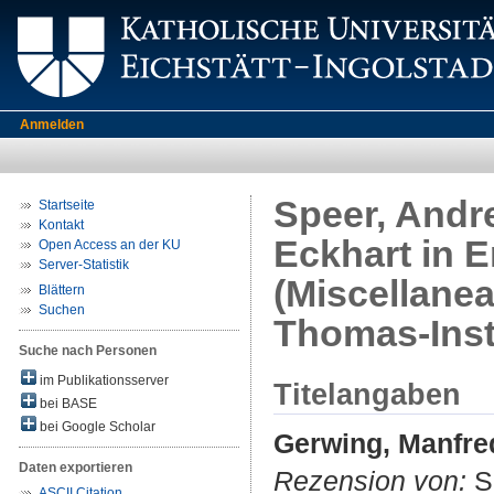
Anmelden
Speer, Andre
Startseite
Kontakt
Eckhart in E
Open Access an der KU
Server-Statistik
(Miscellanea
Blättern
Suchen
Thomas-Insti
Suche nach Personen
im Publikationsserver
Titelangaben
bei BASE
bei Google Scholar
Gerwing, Manfre
Daten exportieren
Rezension von:
Sp
ASCII Citation