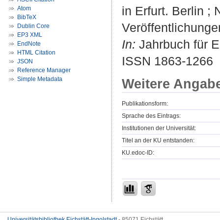
in Erfurt. Berlin 
Atom
BibTeX
Veröffentlichunge
Dublin Core
EP3 XML
In:
Jahrbuch für Er
EndNote
HTML Citation
ISSN 1863-1266
JSON
Reference Manager
Simple Metadata
Weitere Angab
Publikationsform:
Sprache des Eintrags:
Institutionen der Universität:
Titel an der KU entstanden:
KU.edoc-ID:
Universitätsbibliothek Eichstätt-Ingolstadt
- 85071 Eichstätt