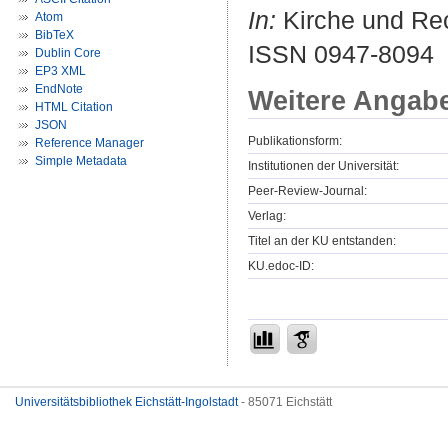
In:
Kirche und Rech
Atom
BibTeX
ISSN 0947-8094
Dublin Core
EP3 XML
EndNote
Weitere Angab
HTML Citation
JSON
Publikationsform:
Reference Manager
Simple Metadata
Institutionen der Universität:
Peer-Review-Journal:
Verlag:
Titel an der KU entstanden:
KU.edoc-ID:
Universitätsbibliothek Eichstätt-Ingolstadt
- 85071 Eichstätt