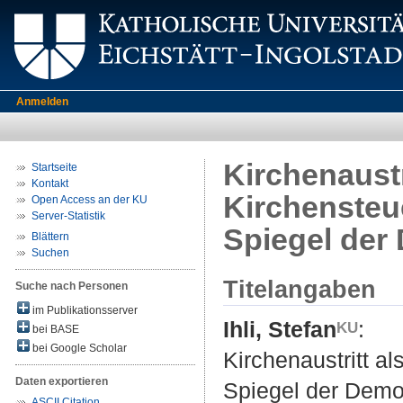
Anmelden
Kirchenaustri
Startseite
Kontakt
Kirchensteu
Open Access an der KU
Server-Statistik
Spiegel der
Blättern
Suchen
Titelangaben
Suche nach Personen
im Publikationsserver
Ihli, Stefan
:
bei BASE
bei Google Scholar
Kirchenaustritt a
Daten exportieren
Spiegel der Demo
ASCII Citation