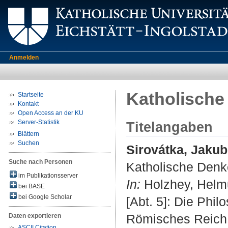
Anmelden
Katholische 
Startseite
Kontakt
Open Access an der KU
Server-Statistik
Titelangaben
Blättern
Suchen
Sirovátka, Jakub
Suche nach Personen
Katholische Denke
im Publikationsserver
In:
Holzhey, Helmu
bei BASE
bei Google Scholar
[Abt. 5]: Die Phil
Römisches Reich 
Daten exportieren
ASCII Citation