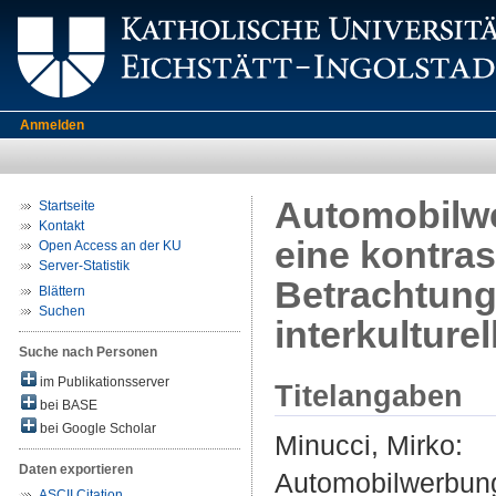
Anmelden
Automobilwe
Startseite
Kontakt
eine kontra
Open Access an der KU
Server-Statistik
Betrachtung
Blättern
Suchen
interkulture
Suche nach Personen
im Publikationsserver
Titelangaben
bei BASE
bei Google Scholar
Minucci, Mirko
:
Daten exportieren
Automobilwerbung 
ASCII Citation