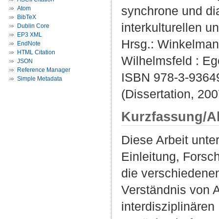
synchrone und di
Atom
BibTeX
interkulturellen u
Dublin Core
EP3 XML
Hrsg.:
Winkelmann
EndNote
HTML Citation
Wilhelmsfeld : Ege
JSON
Reference Manager
ISBN 978-3-9364
Simple Metadata
(Dissertation, 200
Kurzfassung/A
Diese Arbeit unter
Einleitung, Forsc
die verschiedenen
Verständnis von A
interdisziplinären