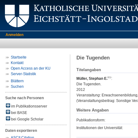
Anmelden
Die Tugenden
Startseite
Kontakt
Open Access an der KU
Titelangaben
Server-Statistik
Müller, Stephan E.
:
Blättern
Die Tugenden.
Suchen
2012
Veranstaltung:
Erwachsenenbildung, 
Suche nach Personen
(Veranstaltungsbeitrag: Sonstige Vera
im Publikationsserver
Weitere Angaben
bei BASE
bei Google Scholar
Publikationsform:
Institutionen der Universität:
Daten exportieren
ASCII Citation