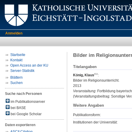
Anmelden
Bilder im Religionsunterr
Startseite
Kontakt
Open Access an der KU
Titelangaben
Server-Statistik
König, Klaus
:
Blättern
Bilder im Religionsunterricht.
Suchen
2013
Veranstaltung:
Fortbildung bayerisch
Suche nach Personen
(Veranstaltungsbeitrag: Sonstige Vera
im Publikationsserver
Weitere Angaben
bei BASE
bei Google Scholar
Publikationsform:
Institutionen der Universität:
Daten exportieren
ASCII Citation