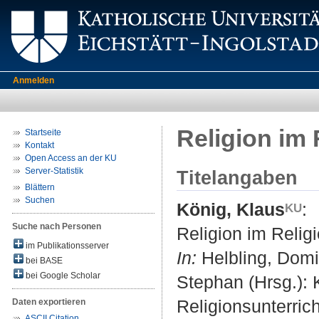
Anmelden
Religion im 
Startseite
Kontakt
Open Access an der KU
Server-Statistik
Titelangaben
Blättern
Suchen
König, Klaus
:
Suche nach Personen
Religion im Religi
im Publikationsserver
In:
Helbling, Domin
bei BASE
bei Google Scholar
Stephan (Hrsg.):
Religionsunterric
Daten exportieren
ASCII Citation