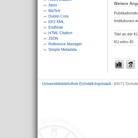
Weitere Ang
Atom
BibTeX
Publikationsfo
Dublin Core
Institutionen d
EP3 XML
EndNote
HTML Citation
Titel an der K
JSON
KU.edoc-ID:
Reference Manager
Simple Metadata
Universitätsbibliothek Eichstätt-Ingolstadt
- 85071 Eichstä