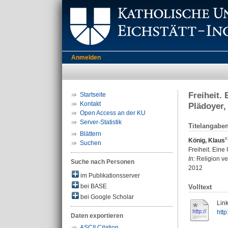
Anmelden
Freiheit.
Startseite
Kontakt
Plädoyer
Open Access an der KU
Server-Statistik
Titelangabe
Blättern
König, Klaus
Suchen
Freiheit. Ein
In:
Religion ve
Suche nach Personen
2012
im Publikationsserver
bei BASE
Volltext
bei Google Scholar
Link
http
Daten exportieren
ASCII Citation