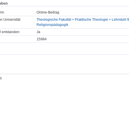
aben
rm:
Online-Beitrag
er Universität:
Theologische Fakultät > Praktische Theologie > Lehrstuhl f
Religionspädagogik
U entstanden:
Ja
15984
tt