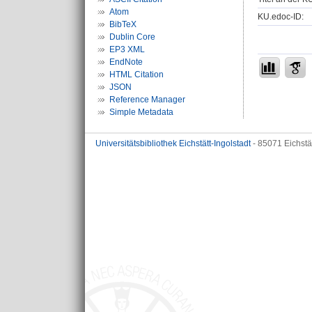
Atom
KU.edoc-ID:
BibTeX
Dublin Core
EP3 XML
EndNote
HTML Citation
JSON
Reference Manager
Simple Metadata
Universitätsbibliothek Eichstätt-Ingolstadt
- 85071 Eichstä