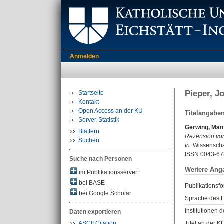
Anmelden
Pieper, J
Startseite
Kontakt
Open Access an der KU
Titelangabe
Server-Statistik
Gerwing, Man
Blättern
Rezension vo
Suchen
In:
Wissenschaf
ISSN 0043-67
Suche nach Personen
Weitere Ang
im Publikationsserver
bei BASE
Publikationsfo
bei Google Scholar
Sprache des E
Institutionen d
Daten exportieren
Titel an der K
ASCII Citation