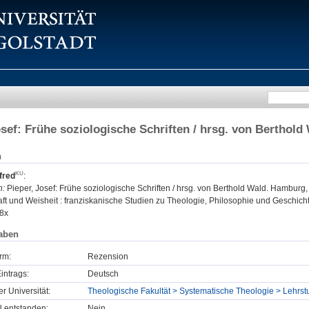
osef: Frühe soziologische Schriften / hrsg. von Berthol
n
fred
:
n:
Pieper, Josef: Frühe soziologische Schriften / hrsg. von Berthold Wald. Hamburg,
t und Weisheit : franziskanische Studien zu Theologie, Philosophie und Geschichte
8x
aben
rm:
Rezension
intrags:
Deutsch
er Universität:
Theologische Fakultät > Systematische Theologie > Lehrs
U entstanden:
Nein