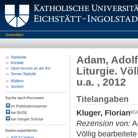
Anmelden
Adam, Adolf
Startseite
Kontakt
Liturgie. Vö
Open Access an der KU
Server-Statistik
u.a. , 2012
Blättern
Suchen
Titelangaben
Suche nach Personen
im Publikationsserver
Kluger, Florian
bei BASE
bei Google Scholar
Rezension von:
Ad
Daten exportieren
Völlig bearbeitete
ASCII Citation