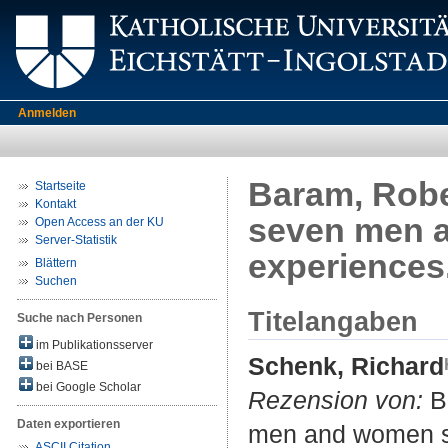
Anmelden
Baram, Rober
Startseite
Kontakt
seven men a
Open Access an der KU
Server-Statistik
experiences
Blättern
Suchen
Titelangaben
Suche nach Personen
im Publikationsserver
Schenk, Richard
bei BASE
bei Google Scholar
Rezension von:
Ba
Daten exportieren
men and women sh
ASCII Citation