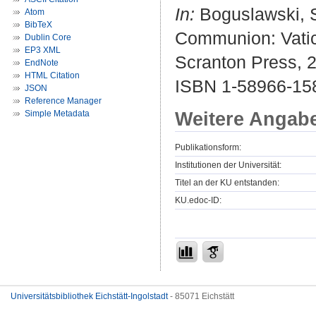
In:
Boguslawski, St
Atom
BibTeX
Communion: Vatica
Dublin Core
EP3 XML
Scranton Press, 2
EndNote
HTML Citation
ISBN 1-58966-158
JSON
Reference Manager
Weitere Angab
Simple Metadata
Publikationsform:
Institutionen der Universität:
Titel an der KU entstanden:
KU.edoc-ID:
Universitätsbibliothek Eichstätt-Ingolstadt
- 85071 Eichstätt