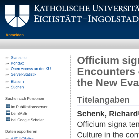
Anmelden
Officium si
Startseite
Kontakt
Encounters o
Open Access an der KU
Server-Statistik
the New Eva
Blättern
Suchen
Titelangaben
Suche nach Personen
im Publikationsserver
Schenk, Richard
bei BASE
bei Google Scholar
Officium signa t
Daten exportieren
Culture in the co
ASCII Citation