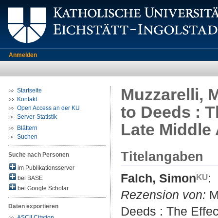
Anmelden
Muzzarelli, 
Startseite
Kontakt
to Deeds : T
Open Access an der KU
Server-Statistik
Late Middle
Blättern
Suchen
Titelangaben
Suche nach Personen
im Publikationsserver
Falch, Simon
:
bei BASE
bei Google Scholar
Rezension von:
Mu
Daten exportieren
Deeds : The Effec
ASCII Citation