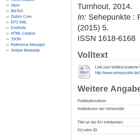
Turnhout, 2014.
Atom
BibTeX
In:
Sehepunkte : R
Dublin Core
EP3 XML
(2015) 5.
EndNote
HTML Citation
ISSN 1618-6168
JSON
Reference Manager
Simple Metadata
Volltext
Link zum Volltext (externe
http://www.sehepunkte.de
Weitere Angab
Publikationsform:
Institutionen der Universität:
Titel an der KU entstanden:
KU.edoc-ID: