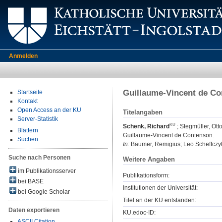
Anmelden
Guillaume-Vincent de C
Startseite
Kontakt
Open Access an der KU
Titelangaben
Server-Statistik
Schenk, Richard
;
Stegmüller, Ott
Blättern
Guillaume-Vincent de Contenson.
Suchen
In:
Bäumer, Remigius; Leo Scheffczyk (H
Suche nach Personen
Weitere Angaben
im Publikationsserver
Publikationsform:
bei BASE
Institutionen der Universität:
bei Google Scholar
Titel an der KU entstanden:
Daten exportieren
KU.edoc-ID:
ASCII Citation