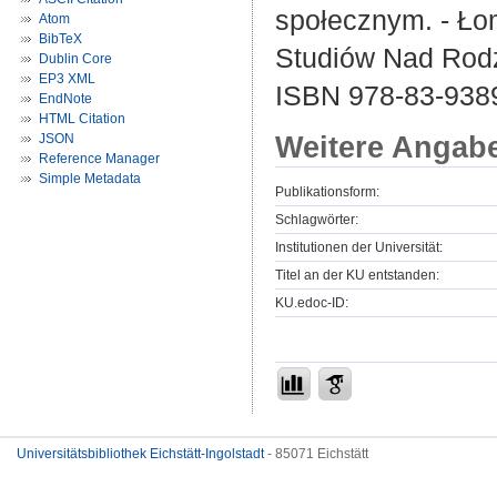
społecznym. - Łom
Atom
BibTeX
Studiów Nad Ro
Dublin Core
EP3 XML
ISBN 978-83-938
EndNote
HTML Citation
Weitere Angab
JSON
Reference Manager
Simple Metadata
Publikationsform:
Schlagwörter:
Institutionen der Universität:
Titel an der KU entstanden:
KU.edoc-ID:
Universitätsbibliothek Eichstätt-Ingolstadt
- 85071 Eichstätt