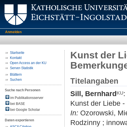
Anmelden
Kunst der Li
Startseite
Kontakt
Bemerkung
Open Access an der KU
Server-Statistik
Blättern
Titelangaben
Suchen
Suche nach Personen
Sill, Bernhard
:
im Publikationsserver
Kunst der Liebe 
bei BASE
bei Google Scholar
In:
Ozorowski, Mie
Daten exportieren
Rodzinny ; innow
ASCII Citation