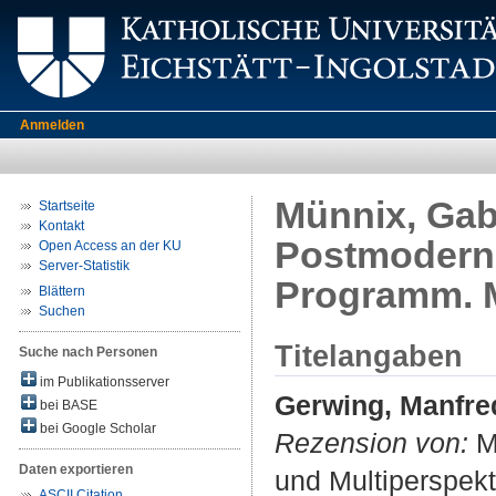
Anmelden
Münnix, Gabr
Startseite
Kontakt
Postmoderne
Open Access an der KU
Server-Statistik
Programm. M
Blättern
Suchen
Titelangaben
Suche nach Personen
im Publikationsserver
Gerwing, Manfre
bei BASE
bei Google Scholar
Rezension von:
Mü
Daten exportieren
und Multiperspekt
ASCII Citation