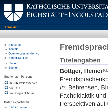
Anmelden
Fremdsprach
Startseite
Kontakt
Open Access an der KU
Server-Statistik
Titelangaben
Blättern
Suchen
Böttger, Heiner
Suche nach Personen
Fremdsprachenkom
im Publikationsserver
In:
Behrensen, Birg
bei BASE
bei Google Scholar
Fachdidaktik und 
Perspektiven auf 
Daten exportieren
ASCII Citation