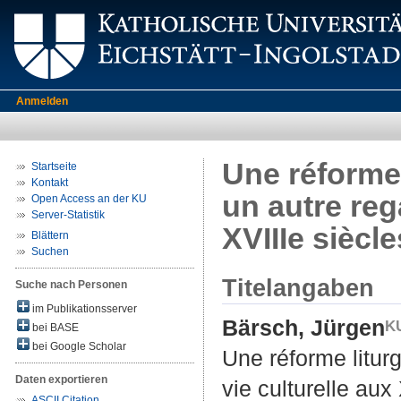
Anmelden
Une réforme 
Startseite
Kontakt
un autre rega
Open Access an der KU
Server-Statistik
XVIIIe sièc
Blättern
Suchen
Titelangaben
Suche nach Personen
im Publikationsserver
Bärsch, Jürgen
bei BASE
bei Google Scholar
Une réforme litur
Daten exportieren
vie culturelle au
ASCII Citation