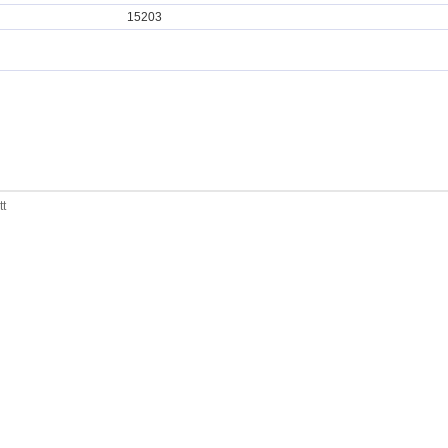
15203
tt