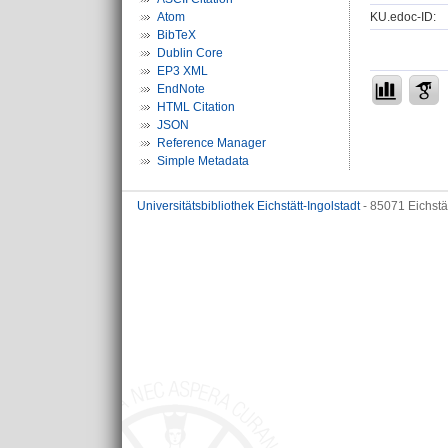
KU.edoc-ID:
Atom
BibTeX
Dublin Core
EP3 XML
EndNote
HTML Citation
JSON
Reference Manager
Simple Metadata
Universitätsbibliothek Eichstätt-Ingolstadt
- 85071 Eichstä