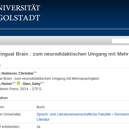
lingual Brain : zum neurodidaktischen Umgang mit Mehr
n
;
Heimerer, Christine
:
ual Brain : zum neurodidaktischen Umgang mit Mehrsprachigkeit.
, Heiner
;
Gien, Gaby
ademic Press, 2014. - 270 S.
aben
rm:
Buch
er Universität:
Sprach- und Literaturwissenschaftliche Fakultät > Germanis
Literatur
U entstanden:
Ja