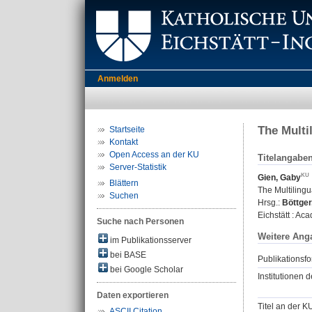
Anmelden
The Multi
Startseite
Kontakt
Open Access an der KU
Titelangabe
Server-Statistik
Gien, Gaby
Blättern
The Multiling
Suchen
Hrsg.:
Böttger
Eichstätt : Ac
Suche nach Personen
Weitere Ang
im Publikationsserver
bei BASE
Publikationsfo
bei Google Scholar
Institutionen d
Daten exportieren
Titel an der K
ASCII Citation