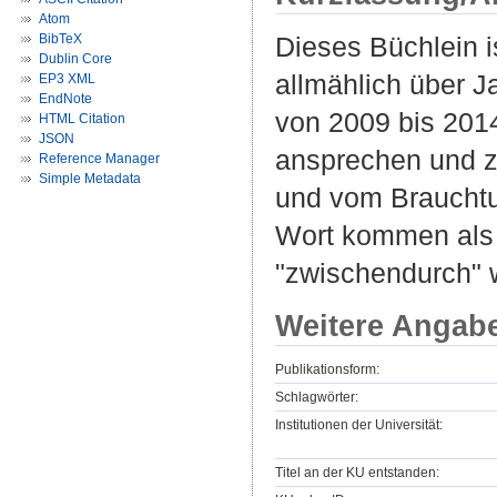
Atom
BibTeX
Dieses Büchlein i
Dublin Core
allmählich über J
EP3 XML
EndNote
von 2009 bis 2014
HTML Citation
JSON
ansprechen und 
Reference Manager
Simple Metadata
und vom Brauchtum
Wort kommen als 
"zwischendurch" wi
Weitere Angab
Publikationsform:
Schlagwörter:
Institutionen der Universität:
Titel an der KU entstanden: