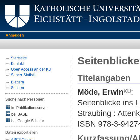
Anmelden
Seitenblick
Startseite
Kontakt
Open Access an der KU
Server-Statistik
Titelangaben
Blättern
Suchen
Möde, Erwin
:
Suche nach Personen
Seitenblicke ins
im Publikationsserver
Straubing : Attenk
bei BASE
bei Google Scholar
ISBN 978-3-9427
Daten exportieren
Kurzfassung/A
ASCII Citation