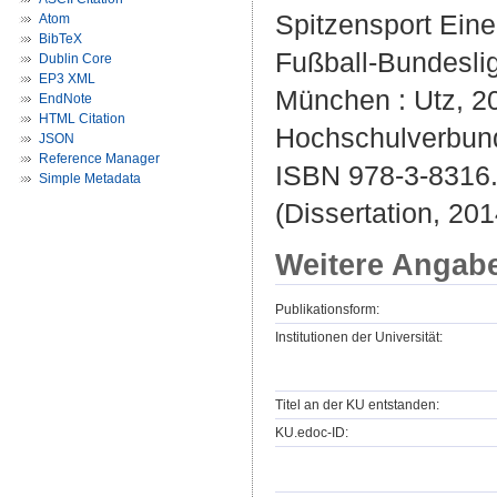
Spitzensport Ein
Atom
BibTeX
Fußball-Bundesli
Dublin Core
EP3 XML
München : Utz, 201
EndNote
HTML Citation
Hochschulverbun
JSON
Reference Manager
ISBN 978-3-8316
Simple Metadata
(Dissertation, 201
Weitere Angab
Publikationsform:
Institutionen der Universität:
Titel an der KU entstanden:
KU.edoc-ID: