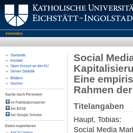
Anmelden
Social Medi
Startseite
Kontakt
Kapitalisie
Open Access an der KU
Server-Statistik
Eine empiri
Blättern
Suchen
Rahmen der 
Suche nach Personen
im Publikationsserver
Titelangaben
bei BASE
bei Google Scholar
Haupt, Tobias
:
Daten exportieren
Social Media Mark
ASCII Citation