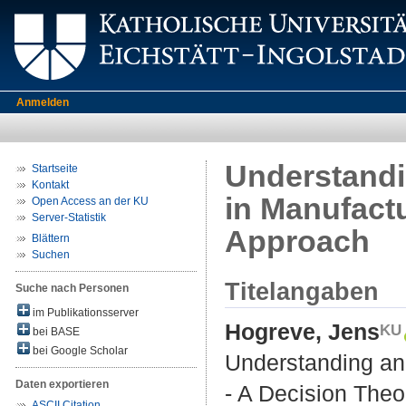
Anmelden
Understandi
Startseite
Kontakt
in Manufactu
Open Access an der KU
Server-Statistik
Approach
Blättern
Suchen
Titelangaben
Suche nach Personen
im Publikationsserver
Hogreve, Jens
bei BASE
bei Google Scholar
Understanding an
Daten exportieren
- A Decision Theo
ASCII Citation