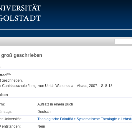
- groß geschrieben
n
fred
:
ß geschrieben.
 Canisiusschule / hrsg. von Ulrich Walters u.a. - Ahaus, 2007. - S. 8-18
aben
rm:
Aufsatz in einem Buch
intrags:
Deutsch
er Universität:
Theologische Fakultät > Systematische Theologie > Lehrs
U entstanden:
Nein