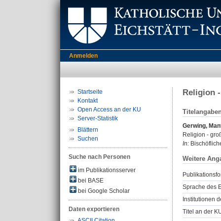
Anmelden
Religion 
Startseite
Kontakt
Open Access an der KU
Titelangabe
Server-Statistik
Gerwing, Man
Blättern
Religion - gro
Suchen
In:
Bischöfliche
Suche nach Personen
Weitere Ang
im Publikationsserver
Publikationsfo
bei BASE
Sprache des E
bei Google Scholar
Institutionen d
Daten exportieren
Titel an der K
ASCII Citation