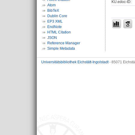
KU.edoc-ID:
Atom
BibTeX
Dublin Core
EP3 XML
EndNote
HTML Citation
JSON
Reference Manager
Simple Metadata
Universitätsbibliothek Eichstätt-Ingolstadt
- 85071 Eichstä