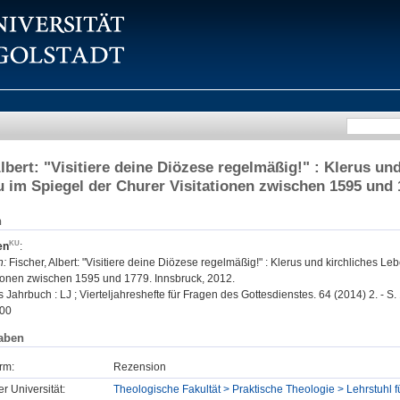
Albert: "Visitiere deine Diözese regelmäßig!" : Klerus u
 im Spiegel der Churer Visitationen zwischen 1595 und 
n
en
:
n:
Fischer, Albert: "Visitiere deine Diözese regelmäßig!" : Klerus und kirchliches 
tionen zwischen 1595 und 1779. Innsbruck, 2012.
 Jahrbuch : LJ ; Vierteljahreshefte für Fragen des Gottesdienstes. 64 (2014) 2. - S.
00
aben
rm:
Rezension
er Universität:
Theologische Fakultät > Praktische Theologie > Lehrstuhl f