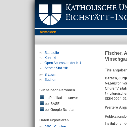
Anmelden
Fischer, 
Startseite
Kontakt
Vinschgau
Open Access an der KU
Server-Statistik
Titelangabe
Blättern
Bärsch, Jürg
Suchen
Rezension vo
Churer Visita
Suche nach Personen
In:
Liturgisches
im Publikationsserver
ISSN 0024-51
bei BASE
Weitere Ang
bei Google Scholar
Publikationsfo
Daten exportieren
Institutionen d
ASCII Citation