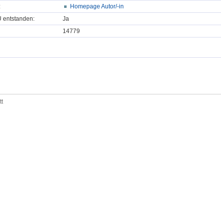
:
Homepage Autor/-in
U entstanden:
Ja
14779
tt