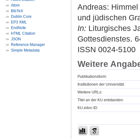
Andreas: Himmel -
Atom
BibTeX
und jüdischen Gra
Dublin Core
EP3 XML
In:
Liturgisches Ja
EndNote
HTML Citation
Gottesdienstes. 6
JSON
Reference Manager
ISSN 0024-5100
Simple Metadata
Weitere Angab
Publikationsform:
Institutionen der Universität:
Weitere URLs:
Titel an der KU entstanden:
KU.edoc-ID: