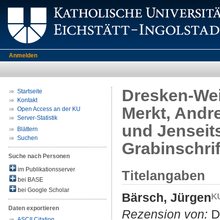
Anmelden
Dresken-Weil
Startseite
Kontakt
Merkt, Andr
Open Access an der KU
Server-Statistik
und Jenseits
Blättern
Suchen
Grabinschri
Suche nach Personen
im Publikationsserver
Titelangaben
bei BASE
bei Google Scholar
Bärsch, Jürgen
Daten exportieren
Rezension von:
Dr
ASCII Citation