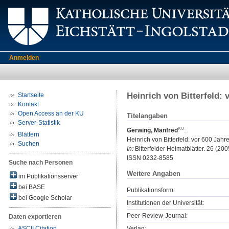
Anmelden
Heinrich von Bitterfeld:
Startseite
Kontakt
Open Access an der KU
Titelangaben
Server-Statistik
Gerwing, Manfred
:
Blättern
Heinrich von Bitterfeld: vor 600 Jahr
Suchen
In:
Bitterfelder Heimatblätter. 26 (2005
ISSN 0232-8585
Suche nach Personen
Weitere Angaben
im Publikationsserver
bei BASE
Publikationsform:
bei Google Scholar
Institutionen der Universität:
Peer-Review-Journal:
Daten exportieren
Verlag:
ASCII Citation