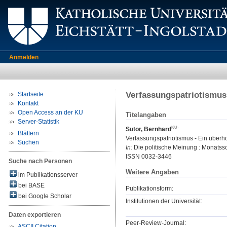
Anmelden
Verfassungspatriotismus
Startseite
Kontakt
Open Access an der KU
Titelangaben
Server-Statistik
Sutor, Bernhard
:
Blättern
Verfassungspatriotismus - Ein überh
Suchen
In:
Die politische Meinung : Monatssch
ISSN 0032-3446
Suche nach Personen
Weitere Angaben
im Publikationsserver
bei BASE
Publikationsform:
bei Google Scholar
Institutionen der Universität:
Daten exportieren
Peer-Review-Journal:
ASCII Citation