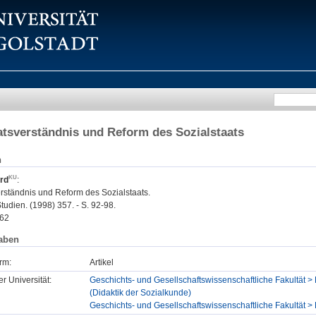
atsverständnis und Reform des Sozialstaats
n
rd
:
erständnis und Reform des Sozialstaats.
tudien. (1998) 357. - S. 92-98.
62
aben
rm:
Artikel
er Universität:
Geschichts- und Gesellschaftswissenschaftliche Fakultät > P
(Didaktik der Sozialkunde)
Geschichts- und Gesellschaftswissenschaftliche Fakultät > P