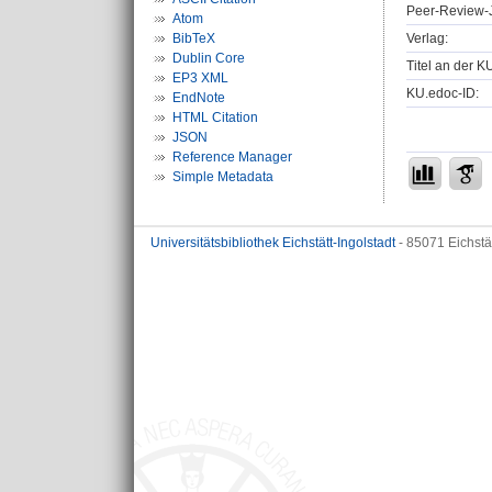
Peer-Review-J
Atom
Verlag:
BibTeX
Dublin Core
Titel an der K
EP3 XML
KU.edoc-ID:
EndNote
HTML Citation
JSON
Reference Manager
Simple Metadata
Universitätsbibliothek Eichstätt-Ingolstadt
- 85071 Eichstä