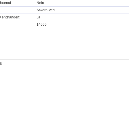
ournal:
Nein
Atwerb-Verl.
U entstanden:
Ja
14666
tt