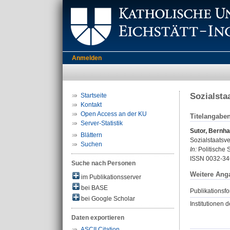
Anmelden
Sozialsta
Startseite
Kontakt
Open Access an der KU
Titelangabe
Server-Statistik
Sutor, Bernha
Blättern
Sozialstaatsv
Suchen
In:
Politische S
ISSN 0032-34
Suche nach Personen
Weitere Ang
im Publikationsserver
bei BASE
Publikationsfo
bei Google Scholar
Institutionen d
Daten exportieren
ASCII Citation