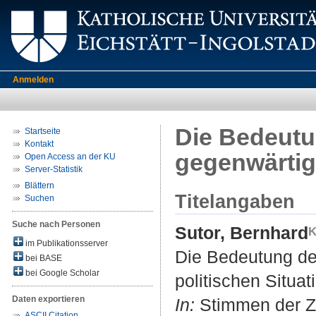
Anmelden
Die Bedeutun
Startseite
Kontakt
gegenwärtige
Open Access an der KU
Server-Statistik
Blättern
Titelangaben
Suchen
Suche nach Personen
Sutor, Bernhard
im Publikationsserver
Die Bedeutung der
bei BASE
bei Google Scholar
politischen Situat
Daten exportieren
In:
Stimmen der Zei
ASCII Citation