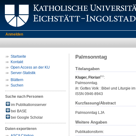
Anmelden
Palmsonntag
Startseite
Kontakt
Open Access an der KU
Titelangaben
Server-Statistik
Kluger, Florian
:
Blättern
Palmsonntag.
Suchen
In:
Gottes Volk : Bibel und Liturgie i
ISSN 0946-8943
Suche nach Personen
Kurzfassung/Abstract
im Publikationsserver
bei BASE
Palmsonntag LJA
bei Google Scholar
Weitere Angaben
Daten exportieren
Publikationsform:
ASCII Citation