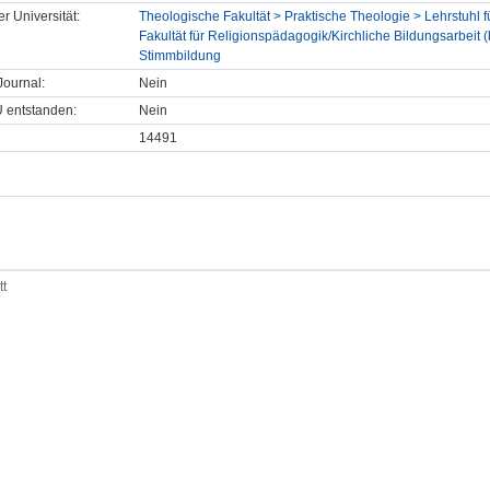
er Universität:
Theologische Fakultät > Praktische Theologie > Lehrstuhl f
Fakultät für Religionspädagogik/Kirchliche Bildungsarbeit (b
Stimmbildung
ournal:
Nein
U entstanden:
Nein
14491
tt