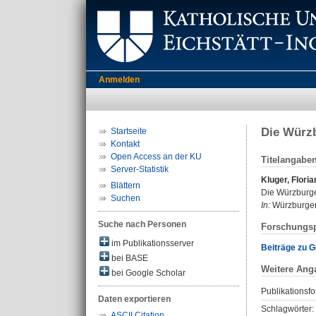
Anmelden
Die Würz
Startseite
Kontakt
Open Access an der KU
Titelangabe
Server-Statistik
Kluger, Floria
Blättern
Die Würzburge
Suchen
In:
Würzburger 
Suche nach Personen
Forschungsp
im Publikationsserver
Beiträge zu G
bei BASE
Weitere Ang
bei Google Scholar
Publikationsfo
Daten exportieren
Schlagwörter:
ASCII Citation