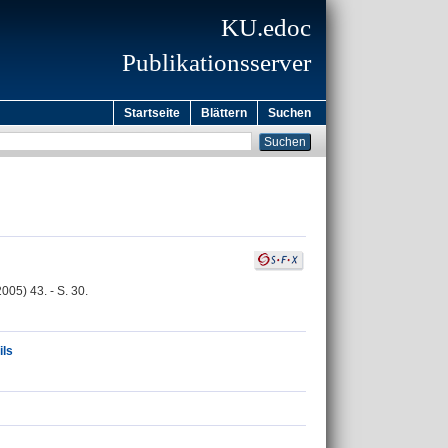
KU.edoc
Publikationsserver
Startseite
Blättern
Suchen
05) 43. - S. 30.
ils