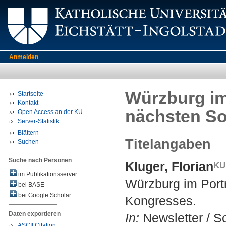
Anmelden
Würzburg im
Startseite
Kontakt
nächsten So
Open Access an der KU
Server-Statistik
Blättern
Titelangaben
Suchen
Suche nach Personen
Kluger, Florian
im Publikationsserver
Würzburg im Portr
bei BASE
bei Google Scholar
Kongresses.
Daten exportieren
In:
Newsletter / So
ASCII Citation