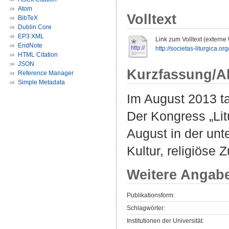
Atom
Volltext
BibTeX
Dublin Core
EP3 XML
Link zum Volltext (externe
EndNote
http://societas-liturgica.or
HTML Citation
JSON
Kurzfassung/A
Reference Manager
Simple Metadata
Im August 2013 ta
Der Kongress „Lit
August in der unt
Kultur, religiös
Weitere Angab
Publikationsform:
Schlagwörter:
Institutionen der Universität: