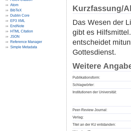
Atom
Kurzfassung/A
BibTeX
Dublin Core
Das Wesen der Litu
EP3 XML
EndNote
gibt es Hilfsmitt
HTML Citation
JSON
entscheidet mitun
Reference Manager
Simple Metadata
Gottesdienst.
Weitere Angab
Publikationsform:
Schlagwörter:
Institutionen der Universität:
Peer-Review-Journal:
Verlag:
Titel an der KU entstanden: