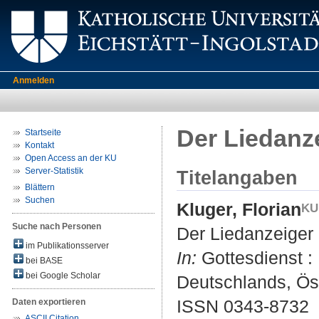
Anmelden
Der Liedanze
Startseite
Kontakt
Open Access an der KU
Server-Statistik
Titelangaben
Blättern
Suchen
Kluger, Florian
Suche nach Personen
Der Liedanzeiger 
im Publikationsserver
In:
Gottesdienst : 
bei BASE
bei Google Scholar
Deutschlands, Öst
ISSN 0343-8732
Daten exportieren
ASCII Citation