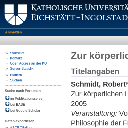
Anmelden
Zur körperli
Startseite
Kontakt
Open Access an der KU
Server-Statistik
Titelangaben
Blättern
Suchen
Schmidt, Robert
Suche nach Personen
Zur körperlichen L
im Publikationsserver
2005
bei BASE
bei Google Scholar
Veranstaltung:
Vor
Philosophie der Fr
Daten exportieren
ASCII Citation