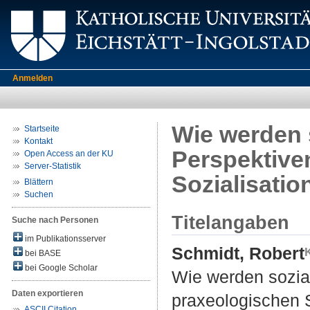
Anmelden
Wie werden 
Startseite
Kontakt
Perspektive
Open Access an der KU
Server-Statistik
Sozialisatio
Blättern
Suchen
Titelangaben
Suche nach Personen
im Publikationsserver
Schmidt, Robert
bei BASE
bei Google Scholar
Wie werden sozial
Daten exportieren
praxeologischen S
ASCII Citation