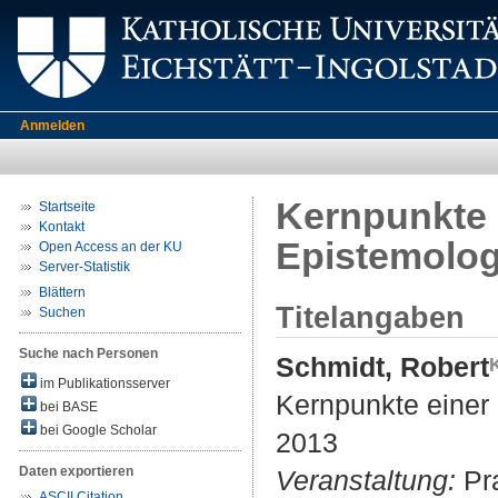
Anmelden
Kernpunkte 
Startseite
Kontakt
Epistemolog
Open Access an der KU
Server-Statistik
Blättern
Titelangaben
Suchen
Suche nach Personen
Schmidt, Robert
im Publikationsserver
Kernpunkte einer 
bei BASE
bei Google Scholar
2013
Daten exportieren
Veranstaltung:
Pra
ASCII Citation