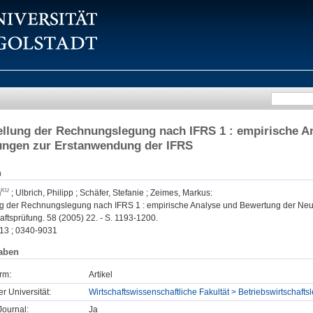
llung der Rechnungslegung nach IFRS 1 : empirische A
ungen zur Erstanwendung der IFRS
n
n
;
Ulbrich, Philipp
;
Schäfer, Stefanie
;
Zeimes, Markus
:
g der Rechnungslegung nach IFRS 1 : empirische Analyse und Bewertung der Ne
aftsprüfung. 58 (2005) 22. - S. 1193-1200.
13 ; 0340-9031
aben
rm:
Artikel
er Universität:
Wirtschaftswissenschaftliche Fakultät > Betriebswirtscha
ournal:
Ja