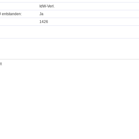
IdW-Verl.
U entstanden:
Ja
1426
tt