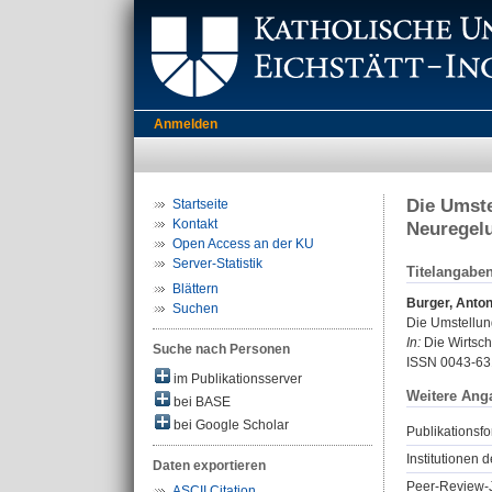
Anmelden
Die Umste
Startseite
Kontakt
Neuregel
Open Access an der KU
Server-Statistik
Titelangabe
Blättern
Burger, Anto
Suchen
Die Umstellun
In:
Die Wirtsch
Suche nach Personen
ISSN 0043-63
im Publikationsserver
Weitere Ang
bei BASE
bei Google Scholar
Publikationsfo
Institutionen d
Daten exportieren
Peer-Review-J
ASCII Citation