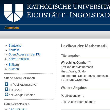
Anmelden
Lexikon der Mathematik
Startseite
Kontakt
Open Access an der KU
Titelangaben
Server-Statistik
Wirsching, Günther
:
Blättern
Lexikon der Mathematik.
Suchen
Hrsg.:
Walz, Guido
Heidelberg : Spektrum Akademischer
Suche nach Personen
ISBN 3-8274-0433-9
im Publikationsserver
Weitere Angaben
bei BASE
bei Google Scholar
Publikationsform:
Zusätzliche Informationen:
Daten exportieren
ASCII Citation