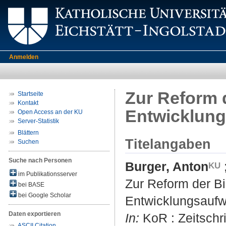
Anmelden
Zur Reform 
Startseite
Kontakt
Entwicklun
Open Access an der KU
Server-Statistik
Blättern
Titelangaben
Suchen
Suche nach Personen
Burger, Anton
im Publikationsserver
Zur Reform der B
bei BASE
bei Google Scholar
Entwicklungsauf
Daten exportieren
In:
KoR : Zeitschrif
ASCII Citation