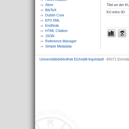
Titel an der K
Atom
BibTeX
KU.edoc-ID:
Dublin Core
EP3 XML
EndNote
HTML Citation
JSON
Reference Manager
Simple Metadata
Universitätsbibliothek Eichstätt-Ingolstadt
- 85071 Eichstä