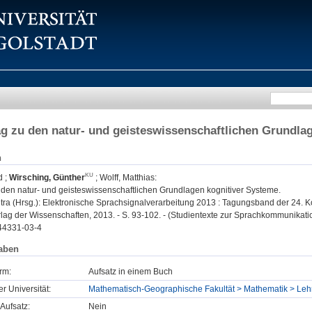
ag zu den natur- und geisteswissenschaftlichen Grundla
n
d
;
Wirsching, Günther
;
Wolff, Matthias
:
u den natur- und geisteswissenschaftlichen Grundlagen kognitiver Systeme.
ra (Hrsg.): Elektronische Sprachsignalverarbeitung 2013 : Tagungsband der 24. Konf
lag der Wissenschaften, 2013. - S. 93-102. - (Studientexte zur Sprachkommunikati
44331-03-4
aben
rm:
Aufsatz in einem Buch
er Universität:
Mathematisch-Geographische Fakultät > Mathematik > Lehr
Aufsatz:
Nein