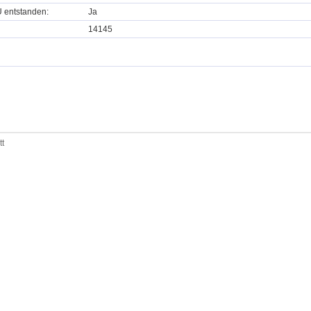
U entstanden:
Ja
14145
tt