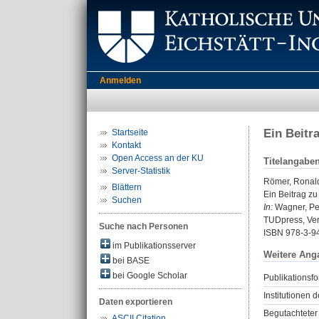
Anmelden
Ein Beitr
Startseite
Kontakt
Open Access an der KU
Titelangabe
Server-Statistik
Römer, Ronal
Blättern
Ein Beitrag z
Suchen
In:
Wagner, Pet
TUDpress, Ver
Suche nach Personen
ISBN 978-3-9
im Publikationsserver
Weitere Ang
bei BASE
bei Google Scholar
Publikationsfo
Institutionen d
Daten exportieren
Begutachteter 
ASCII Citation