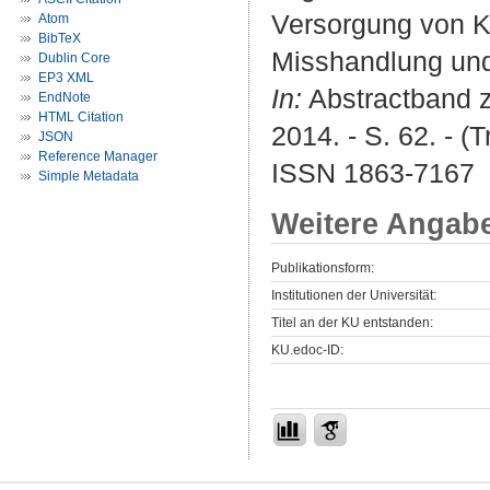
Versorgung von K
Atom
BibTeX
Misshandlung und
Dublin Core
EP3 XML
In:
Abstractband zu
EndNote
HTML Citation
2014. - S. 62. - 
JSON
Reference Manager
ISSN 1863-7167
Simple Metadata
Weitere Angab
Publikationsform:
Institutionen der Universität:
Titel an der KU entstanden:
KU.edoc-ID: