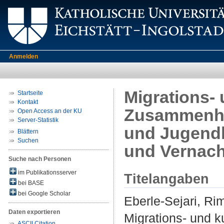
Anmelden
Migrations-
Startseite
Kontakt
Zusammenha
Open Access an der KU
Server-Statistik
und Jugendl
Blättern
Suchen
und Vernac
Suche nach Personen
im Publikationsserver
Titelangaben
bei BASE
bei Google Scholar
Eberle-Sejari, Ri
Daten exportieren
Migrations- und 
ASCII Citation