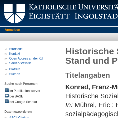
Anmelden
Historische
Startseite
Kontakt
Stand und P
Open Access an der KU
Server-Statistik
Blättern
Titelangaben
Suchen
Suche nach Personen
Konrad, Franz-M
im Publikationsserver
Historische Sozi
bei BASE
bei Google Scholar
In:
Mührel, Eric ; 
Daten exportieren
sozialpädagogisch
ASCII Citation