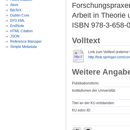
Forschungspraxen.
Atom
BibTeX
Arbeit in Theorie
Dublin Core
EP3 XML
ISBN 978-3-658-
EndNote
HTML Citation
JSON
Volltext
Reference Manager
Simple Metadata
Link zum Volltext (externe
http://link.springer.com/c
Weitere Angab
Publikationsform:
Institutionen der Universität:
Titel an der KU entstanden:
KU.edoc-ID: