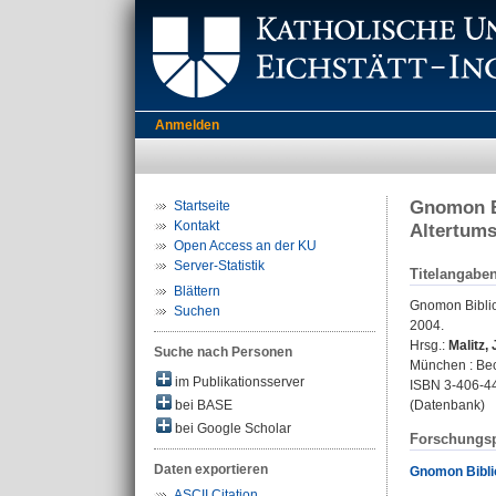
Anmelden
Gnomon Bi
Startseite
Kontakt
Altertums
Open Access an der KU
Server-Statistik
Titelangabe
Blättern
Gnomon Biblio
Suchen
2004.
Hrsg.:
Malitz,
Suche nach Personen
München : Be
im Publikationsserver
ISBN 3-406-4
bei BASE
(Datenbank)
bei Google Scholar
Forschungsp
Daten exportieren
Gnomon Bibli
ASCII Citation