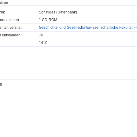
aben
rm:
Sonstiges (Datenbank)
formationen:
1 CD-ROM
er Universität:
Geschichts- und Gesellschaftswissenschaftliche Fakultät > 
U entstanden:
Ja
1410
tt