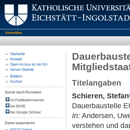
Anmelden
Dauerbauste
Startseite
Kontakt
Mitgliedstaa
Open Access an der KU
Server-Statistik
Blättern
Titelangaben
Suchen
Suche nach Personen
Schieren, Stefan
im Publikationsserver
Dauerbaustelle E
bei BASE
bei Google Scholar
In:
Andersen, Uwe 
Daten exportieren
verstehen und da
ASCII Citation