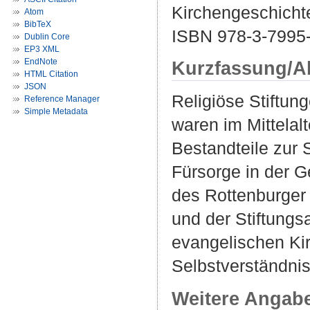
Kirchengeschichte
Atom
BibTeX
ISBN 978-3-7995
Dublin Core
EP3 XML
EndNote
Kurzfassung/A
HTML Citation
JSON
Religiöse Stiftung
Reference Manager
Simple Metadata
waren im Mittelalt
Bestandteile zur 
Fürsorge in der G
des Rottenburger
und der Stiftungs
evangelischen Ki
Selbstverständnis
Weitere Angab