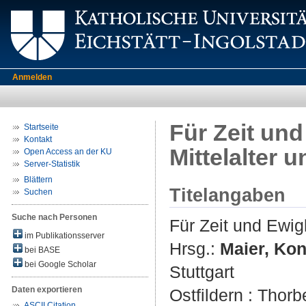
Anmelden
Für Zeit und
Startseite
Kontakt
Mittelalter 
Open Access an der KU
Server-Statistik
Blättern
Titelangaben
Suchen
Suche nach Personen
Für Zeit und Ewig
im Publikationsserver
Hrsg.:
Maier, Kon
bei BASE
bei Google Scholar
Stuttgart
Daten exportieren
Ostfildern : Thorb
ASCII Citation