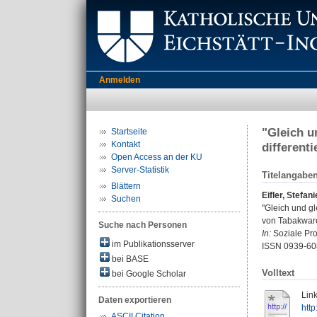
Anmelden
"Gleich u
Startseite
Kontakt
different
Open Access an der KU
Server-Statistik
Titelangabe
Blättern
Eifler, Stefani
Suchen
"Gleich und gl
von Tabakwar
Suche nach Personen
In:
Soziale Prob
im Publikationsserver
ISSN 0939-60
bei BASE
Volltext
bei Google Scholar
Link
Daten exportieren
htt
ASCII Citation