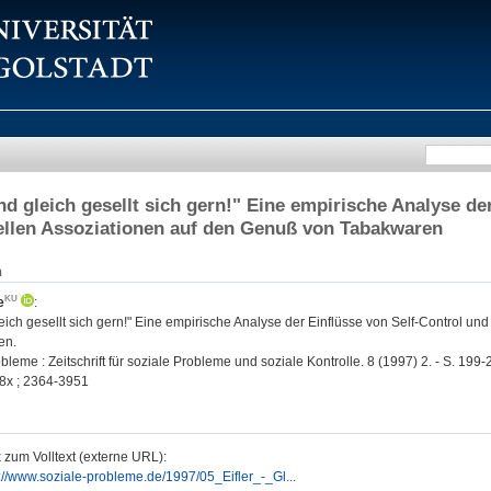
nd gleich gesellt sich gern!" Eine empirische Analyse de
iellen Assoziationen auf den Genuß von Tabakwaren
n
e
:
eich gesellt sich gern!" Eine empirische Analyse der Einflüsse von Self-Control und
en.
leme : Zeitschrift für soziale Probleme und soziale Kontrolle. 8 (1997) 2. - S. 199-
8x ; 2364-3951
 zum Volltext (externe URL):
p://www.soziale-probleme.de/1997/05_Eifler_-_Gl...