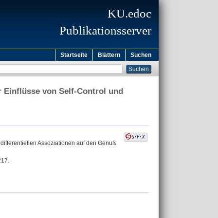
KU.edoc
Publikationsserver
Startseite
Blättern
Suchen
r Einflüsse von Self-Control und
 differentiellen Assoziationen auf den Genuß
217.