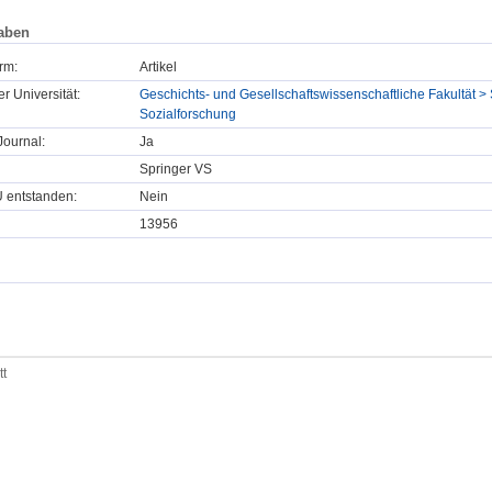
aben
rm:
Artikel
er Universität:
Geschichts- und Gesellschaftswissenschaftliche Fakultät > 
Sozialforschung
ournal:
Ja
Springer VS
U entstanden:
Nein
13956
tt