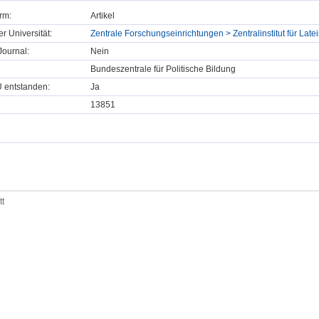
rm:
Artikel
er Universität:
Zentrale Forschungseinrichtungen > Zentralinstitut für Lat
ournal:
Nein
Bundeszentrale für Politische Bildung
U entstanden:
Ja
13851
tt