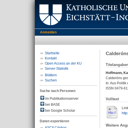
Anmelden
Calderóns
Startseite
Kontakt
Open Access an der KU
Titelangabe
Server-Statistik
Hoffmann, Kar
Blättern
Calderóns ges
Suchen
In:
Aus Politik 
ISSN 0479-61
Suche nach Personen
im Publikationsserver
Volltext
bei BASE
Link
bei Google Scholar
http
Daten exportieren
Weitere Ang
ASCII Citation