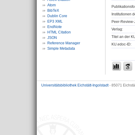
Atom
Publikationsfo
BibTeX
Institutionen d
Dublin Core
EP3 XML
Peer-Review-J
EndNote
Verlag:
HTML Citation
Titel an der K
JSON
Reference Manager
KU.edoc-ID:
Simple Metadata
Universitätsbibliothek Eichstätt-Ingolstadt
- 85071 Eichstä