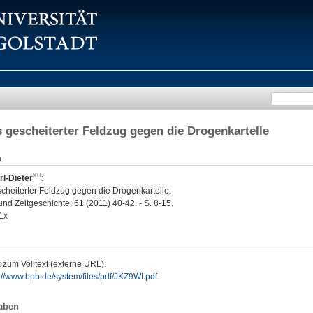
 gescheiterter Feldzug gegen die Drogenkartelle
n
l-Dieter
:
cheiterter Feldzug gegen die Drogenkartelle.
und Zeitgeschichte. 61 (2011) 40-42. - S. 8-15.
1x
 zum Volltext (externe URL):
://www.bpb.de/system/files/pdf/JKZ9WI.pdf
aben