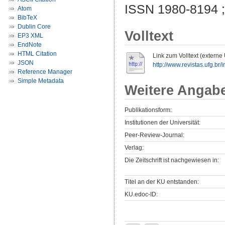
ISSN 1980-8194 
Atom
BibTeX
Dublin Core
Volltext
EP3 XML
EndNote
HTML Citation
Link zum Volltext (externe
JSON
http://www.revistas.ufg.br/in
Reference Manager
Simple Metadata
Weitere Angab
Publikationsform:
Institutionen der Universität:
Peer-Review-Journal:
Verlag:
Die Zeitschrift ist nachgewiesen in:
Titel an der KU entstanden:
KU.edoc-ID: