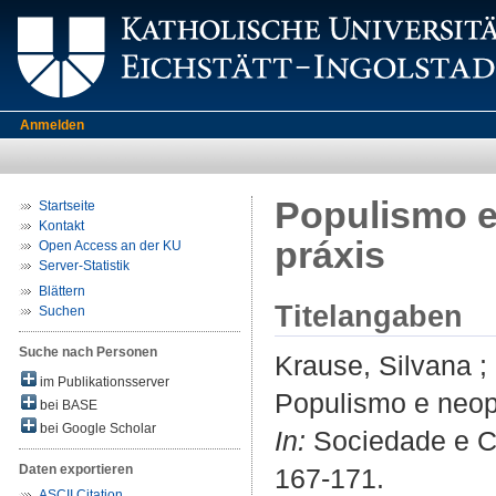
Anmelden
Populismo e
Startseite
Kontakt
práxis
Open Access an der KU
Server-Statistik
Blättern
Titelangaben
Suchen
Suche nach Personen
Krause, Silvana
;
im Publikationsserver
Populismo e neopo
bei BASE
bei Google Scholar
In:
Sociedade e Cul
Daten exportieren
167-171.
ASCII Citation